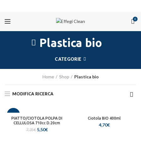
PROMOZIONI
0
Plastica bio
CATEGORIE
Home
Shop
Plastica bio
MODIFICA RICERCA
-25%
PIATTO/CIOTOLA POLPA DI
Ciotola BIO 400ml
CELLULOSA 710cc D.20cm
4,70
€
SOLD
Il
Il
5,50
€
7,35
€
OUT
prezzo
prezzo
originale
attuale