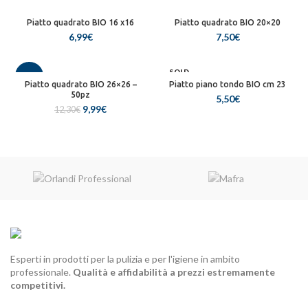
era:
è:
Piatto quadrato BIO 16 x16
7,35€.
5,50€.
Piatto quadrato BIO 20×20
6,99
€
7,50
€
SOLD
-19%
OUT
Piatto quadrato BIO 26×26 –
Piatto piano tondo BIO cm 23
50pz
5,50
€
Il
Il
9,99
€
12,30
€
prezzo
prezzo
originale
attuale
era:
è:
12,30€.
9,99€.
Esperti in prodotti per la pulizia e per l'igiene in ambito
professionale.
Qualità e affidabilità a prezzi estremamente
competitivi.