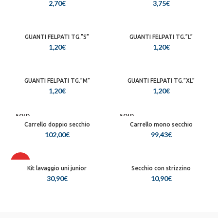
2,70
€
3,75
€
GUANTI FELPATI TG.”S”
GUANTI FELPATI TG.”L”
1,20
€
1,20
€
GUANTI FELPATI TG.”M”
GUANTI FELPATI TG.”XL”
1,20
€
1,20
€
SOLD
SOLD
OUT
OUT
Carrello doppio secchio
Carrello mono secchio
102,00
€
99,43
€
NEW
NEW
HOT
Kit lavaggio uni junior
Secchio con strizzino
30,90
€
10,90
€
NEW