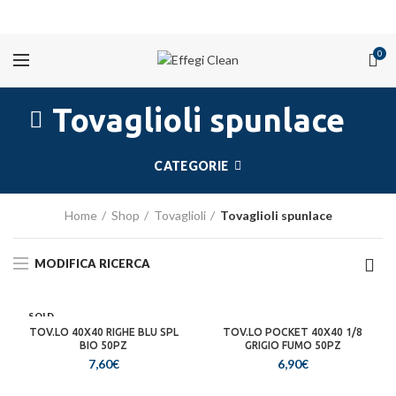
PROMOZIONI
0
Tovaglioli spunlace
CATEGORIE
Home
Shop
Tovaglioli
Tovaglioli spunlace
MODIFICA RICERCA
SOLD
OUT
TOV.LO 40X40 RIGHE BLU SPL
TOV.LO POCKET 40X40 1/8
BIO 50PZ
GRIGIO FUMO 50PZ
7,60
€
6,90
€