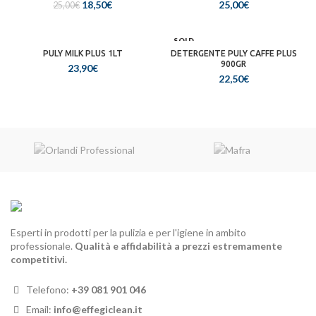
Il
Il
HOT
18,50
€
25,00
€
25,00
€
prezzo
prezzo
originale
attuale
era:
è:
SOLD
OUT
PULY MILK PLUS 1LT
25,00€.
18,50€.
DETERGENTE PULY CAFFE PLUS
900GR
23,90
€
22,50
€
Esperti in prodotti per la pulizia e per l'igiene in ambito
professionale.
Qualità e affidabilità a prezzi estremamente
competitivi.
Telefono:
+39 081 901 046
Email:
info@effegiclean.it