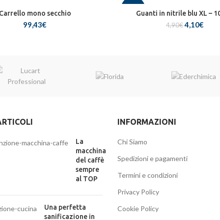
-16%
Carrello mono secchio
Guanti in nitrile blu XL – 
Il
Il
99,43
€
4,10
€
4,90
€
prezzo
prez
originale
attu
era:
è:
4,90€.
4,10
ARTICOLI
INFORMAZIONI
La
Chi Siamo
macchina
Spedizioni e pagamenti
del caffè
sempre
Termini e condizioni
al TOP
Privacy Policy
Una perfetta
Cookie Policy
sanificazione in