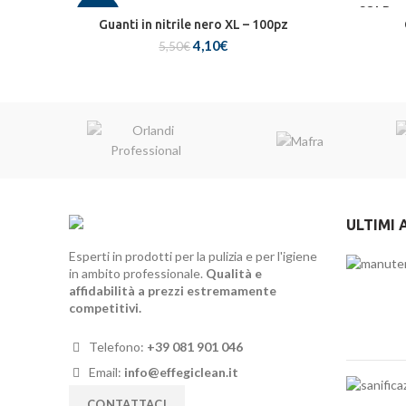
SOLD
-25%
OUT
Guanti in nitrile nero XL – 100pz
Il
Il
4,10
€
5,50
€
prezzo
prezzo
NEW
originale
attuale
era:
è:
5,50€.
4,10€.
ULTIMI 
Esperti in prodotti per la pulizia e per l'igiene
in ambito professionale.
Qualità e
affidabilità a prezzi estremamente
competitivi.
Telefono:
+39 081 901 046
Email:
info@effegiclean.it
CONTATTACI