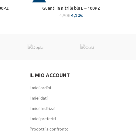
-16%
100PZ
Guanti in nitrile blu L – 100PZ
Il
Il
4,10
€
4,90
€
zo
prezzo
prezzo
ale
originale
attuale
era:
è:
€.
4,90€.
4,10€.
IL MIO ACCOUNT
I miei ordini
I miei dati
I miei Indirizzi
I miei preferiti
Prodotti a confronto