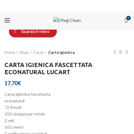
PROMOZIONI
0
Guarda il video
Home
Shop
Carta
Carta igienica
CARTA IGIENICA FASCETTATA
ECONATURAL LUCART
17,70
€
Carta igienica fascetatta
econatural
72 Rotoli
150 strappi per rotolo
2 veli
16,5 metri
Certificazione ecolabel