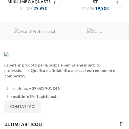
MINIJUMBO AQUASTREAM
ST
29,99
Il prezzo
€
Il
19,90
Il prezzo
€
Il
34,00
€
22,00
€
originale era:
prezzo
originale era:
prezzo
34,00€.
attuale
22,00€.
attuale
è:
è:
29,99€.
19,90€.
Esperti in prodotti per la pulizia e per l'igiene in ambito
professionale.
Qualità e affidabilità a prezzi estremamente
competitivi.
Telefono:
+39 081 901 046
Email:
info@effegiclean.it
CONTATTACI
ULTIMI ARTICOLI