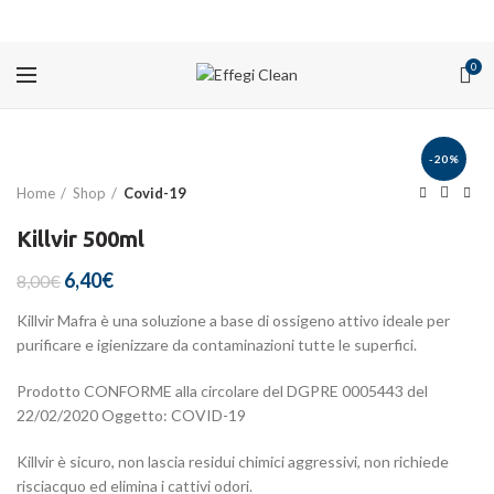
PROMOZIONI
0
-20%
Home
Shop
Covid-19
Killvir 500ml
Il
Il
6,40
€
8,00
€
prezzo
prezzo
Killvir Mafra è una soluzione a base di ossigeno attivo ideale per
originale
attuale
purificare e igienizzare da contaminazioni tutte le superfici.
era:
è:
8,00€.
6,40€.
Prodotto CONFORME alla circolare del DGPRE 0005443 del
22/02/2020 Oggetto: COVID-19
Killvir è sicuro, non lascia residui chimici aggressivi, non richiede
risciacquo ed elimina i cattivi odori.