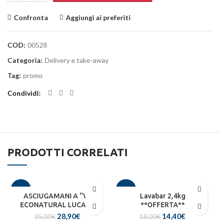
Confronta
Aggiungi ai preferiti
COD:
00528
Categoria:
Delivery e take-away
Tag:
promo
Condividi
PRODOTTI CORRELATI
-17%
-20%
ASCIUGAMANI A “V”
Lavabar 2,4kg
ECONATURAL LUCART
**OFFERTA**
Il
Il
Il
Il
28,90
€
14,40
€
35,00
€
18,00
€