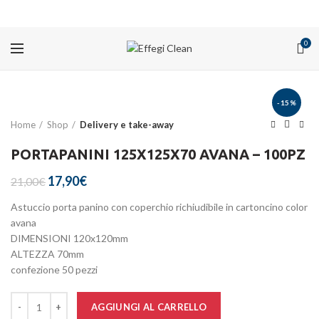
PROMOZIONI
0
-15%
Home
Shop
Delivery e take-away
PORTAPANINI 125X125X70 AVANA – 100PZ
Il
Il
17,90
€
21,00
€
prezzo
prezzo
Astuccio porta panino con coperchio richiudibile in cartoncino color
originale
attuale
avana
era:
è:
DIMENSIONI 120x120mm
21,00€.
17,90€.
ALTEZZA 70mm
confezione 50 pezzi
Quantità
AGGIUNGI AL CARRELLO