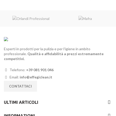
prezzo
prezzo
prezzo
prezzo
originale
attuale
originale
attuale
era:
è:
era:
è:
35,00€.
28,90€.
18,00€.
14,40€.
Esperti in prodotti per la pulizia e per l'igiene in ambito
professionale.
Qualità e affidabilità a prezzi estremamente
competitivi.
Telefono:
+39 081 901 046
Email:
info@effegiclean.it
CONTATTACI
ULTIMI ARTICOLI
INFORMAZIONI