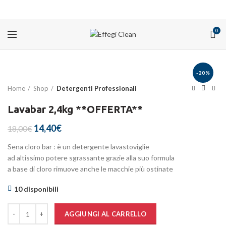
PROMOZIONI
0
-20%
Home
Shop
Detergenti Professionali
Lavabar 2,4kg **OFFERTA**
Il
Il
14,40
€
18,00
€
prezzo
prezzo
Sena cloro bar : è un detergente lavastoviglie
originale
attuale
ad altissimo potere sgrassante grazie alla suo formula
era:
è:
a base di cloro rimuove anche le macchie più ostinate
18,00€.
14,40€.
10 disponibili
Quantità
AGGIUNGI AL CARRELLO