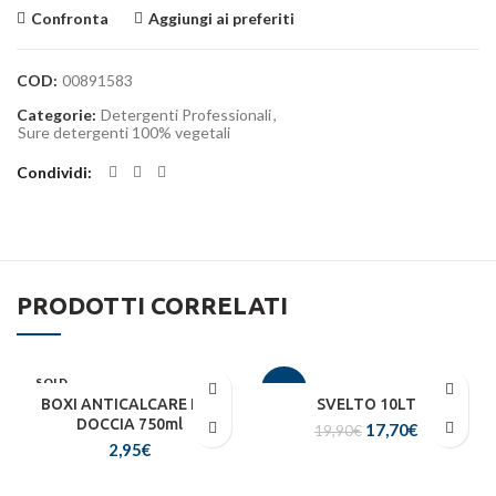
Confronta
Aggiungi ai preferiti
COD:
00891583
Categorie:
Detergenti Professionali
,
Sure detergenti 100% vegetali
Condividi
PRODOTTI CORRELATI
SOLD
-11%
OUT
BOXI ANTICALCARE PER
SVELTO 10LT
DOCCIA 750ml
17,70
Il prezzo
€
Il
19,90
€
2,95
€
originale era:
prezzo
19,90€.
attuale
è: