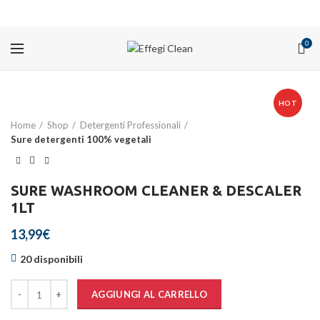
PROMOZIONI
0
HOT
Home
Shop
Detergenti Professionali
Sure detergenti 100% vegetali
SURE WASHROOM CLEANER & DESCALER
1LT
13,99
€
20 disponibili
Quantità
AGGIUNGI AL CARRELLO