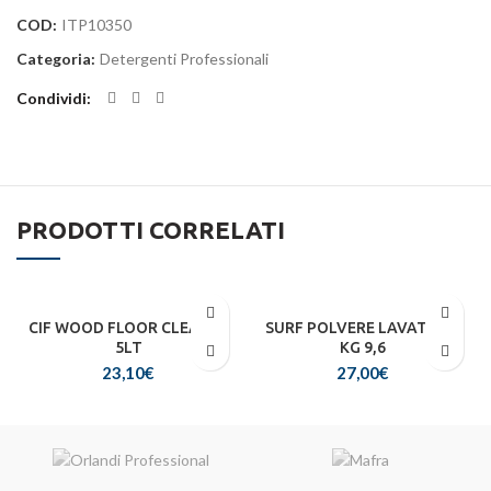
COD:
ITP10350
Categoria:
Detergenti Professionali
Condividi
PRODOTTI CORRELATI
CIF WOOD FLOOR CLEANER
SURF POLVERE LAVATRICE
5LT
KG 9,6
23,10
€
27,00
€