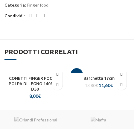
Categoria:
Finger food
Condividi
PRODOTTI CORRELATI
-16%
CONETTI FINGER FOOD IN
Barchetta 17cm
POLPA DI LEGNO 140MM –
Il
Il
11,60
€
13,80
€
D50
prezzo
prezzo
8,00
€
originale
attuale
era:
è:
13,80€.
11,60€.