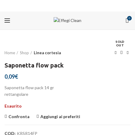
PROMOZIONI
0
SOLD
OUT
Home
Shop
Linea cortesia
Saponetta flow pack
0,09
€
Saponetta flow pack 14 gr
rettangolare
Esaurito
Confronta
Aggiungi ai preferiti
COD:
KRSR14FP