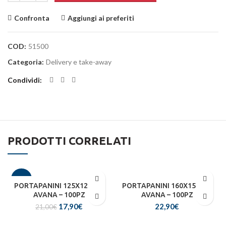
Confronta
Aggiungi ai preferiti
COD:
51500
Categoria:
Delivery e take-away
Condividi
PRODOTTI CORRELATI
-15%
PORTAPANINI 125X125X70
PORTAPANINI 160X155X90
AVANA – 100PZ
AVANA – 100PZ
Il
Il
17,90
€
22,90
€
21,00
€
prezzo
prezzo
originale
attuale