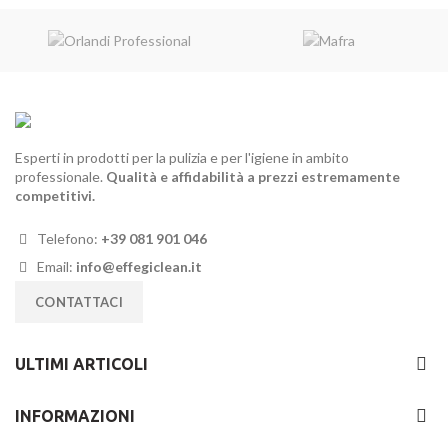
era:
è:
21,00€.
17,90€.
Esperti in prodotti per la pulizia e per l'igiene in ambito
professionale.
Qualità e affidabilità a prezzi estremamente
competitivi.
Telefono:
+39 081 901 046
Email:
info@effegiclean.it
CONTATTACI
ULTIMI ARTICOLI
INFORMAZIONI