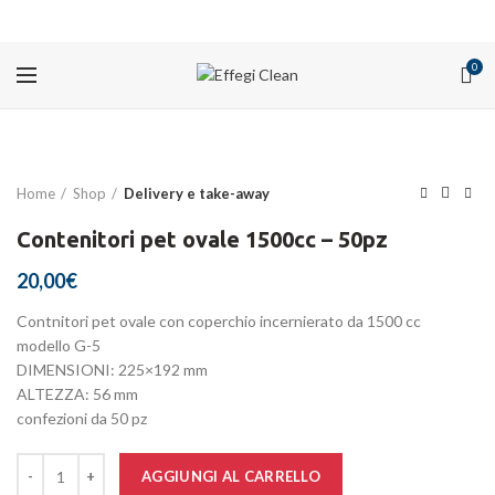
PROMOZIONI
0
Home
Shop
Delivery e take-away
Contenitori pet ovale 1500cc – 50pz
20,00
€
Contnitori pet ovale con coperchio incernierato da 1500 cc
modello G-5
DIMENSIONI: 225×192 mm
ALTEZZA: 56 mm
confezioni da 50 pz
Quantità
AGGIUNGI AL CARRELLO