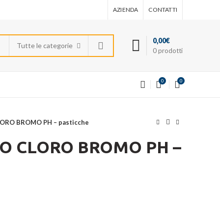
AZIENDA
CONTATTI
0,00
€
Tutte le categorie
0
prodotti
0
0
ORO BROMO PH – pasticche
O CLORO BROMO PH –