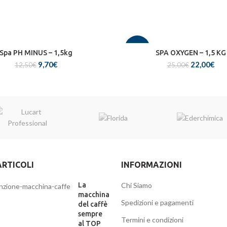
-12%
Spa PH MINUS – 1,5kg
SPA OXYGEN – 1,5 KG
Il
Il
Il
Il
9,70
€
22,00
€
12,50
€
25,00
€
prezzo
prezzo
prezzo
pre
SOLD
OUT
originale
attuale
originale
att
era:
è:
era:
è:
12,50€.
9,70€.
25,00€.
22,
ARTICOLI
INFORMAZIONI
La
Chi Siamo
macchina
Spedizioni e pagamenti
del caffè
sempre
Termini e condizioni
al TOP