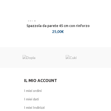
SOLD
OUT
Spazzola da parete 45 cm con rinforzo
25,00
€
zzo
HOT
uale
00€.
IL MIO ACCOUNT
I miei ordini
I miei dati
I miei Indirizzi