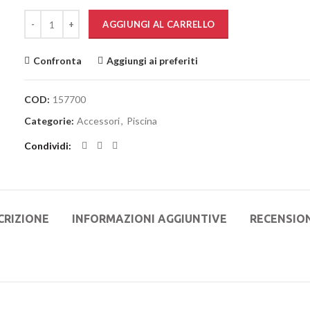
era:
è:
Quantità
AGGIUNGI AL CARRELLO
18,00€.
13,50€.
Confronta
Aggiungi ai preferiti
COD:
157700
Categorie:
Accessori
,
Piscina
Condividi
CRIZIONE
INFORMAZIONI AGGIUNTIVE
RECENSION