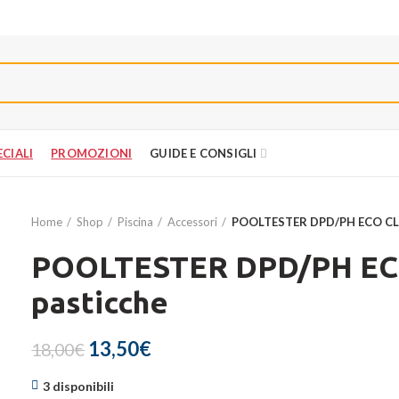
PROMOZIONI
CIALI
PROMOZIONI
GUIDE E CONSIGLI
Home
Shop
Piscina
Accessori
POOLTESTER DPD/PH ECO CL
POOLTESTER DPD/PH EC
pasticche
Il
Il
13,50
€
18,00
€
prezzo
prezzo
3 disponibili
originale
attuale