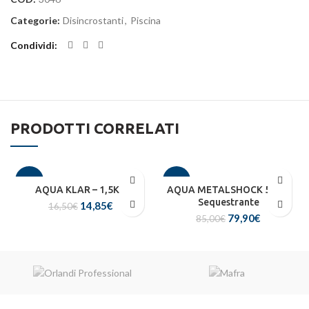
Categorie:
Disincrostanti
,
Piscina
Condividi
PRODOTTI CORRELATI
-10%
-6%
AQUA KLAR – 1,5KG
AQUA METALSHOCK 5KG –
Sequestrante
Il
Il
14,85
€
16,50
€
HOT
Il
Il
prezzo
prezzo
79,90
€
85,00
€
prezzo
prezzo
originale
attuale
originale
attuale
era:
è:
era:
è:
16,50€.
14,85€.
85,00€.
79,90€.