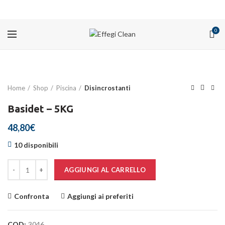
PROMOZIONI
0
Home
Shop
Piscina
Disincrostanti
Basidet – 5KG
48,80
€
10 disponibili
Quantità
AGGIUNGI AL CARRELLO
Confronta
Aggiungi ai preferiti
COD:
3046