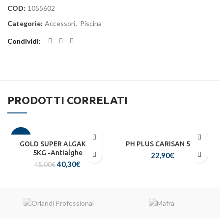
COD:
1055602
Categorie:
Accessori
,
Piscina
Condividi
PRODOTTI CORRELATI
-10%
GOLD SUPER ALGAKILL
PH PLUS CARISAN 5KG
5KG -Antialghe
22,90
€
Il
Il
40,30
€
45,00
€
prezzo
prezzo
originale
attuale
era:
è:
45,00€.
40,30€.