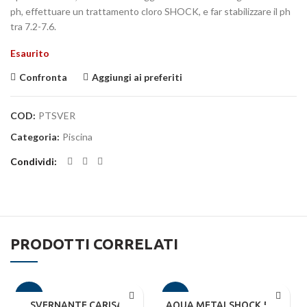
ph, effettuare un trattamento cloro SHOCK, e far stabilizzare il ph
tra 7.2-7.6.
Esaurito
Confronta
Aggiungi ai preferiti
COD:
PTSVER
Categoria:
Piscina
Condividi
PRODOTTI CORRELATI
-11%
-6%
SVERNANTE CARISAN
AQUA METALSHOCK 5KG –