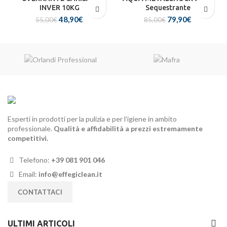
INVER 10KG
Sequestrante
48,90
Il prezzo
€
Il
79,90
Il prezzo
€
Il
55,00
€
85,00
€
originale era:
prezzo
originale era:
prezzo
55,00€.
attuale
85,00€.
attuale
è:
è:
48,90€.
79,90€.
Esperti in prodotti per la pulizia e per l'igiene in ambito
professionale.
Qualità e affidabilità a prezzi estremamente
competitivi.
Telefono:
+39 081 901 046
Email:
info@effegiclean.it
CONTATTACI
ULTIMI ARTICOLI