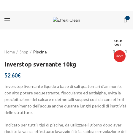
PROMOZIONI
0
SOLD
OUT
Home
Shop
Piscina
HOT
Inverstop svernante 10kg
52,60
€
Inverstop Svernante liquido a base di sali quaternari d’ammonio,
con alto potere sequestrante, flocculante ed antialghe, evita la
precipitazione del calcare e dei metalli sospesi così da consetire il
mantenimento dell’acqua anche durante lunghi periodi di inattività
delle strutture.
Indicato per tutti i tipi di piscine, da utilizzare il giorno dopo aver
ripulito la vasca, effettuato lavaggio filtri a sabbia e regolazione del