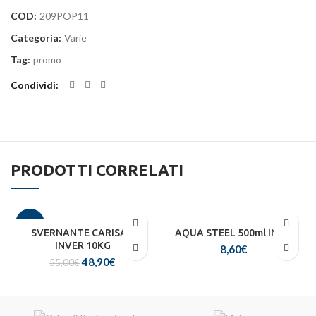
COD:
209POP11
Categoria:
Varie
Tag:
promo
Condividi
PRODOTTI CORRELATI
-11%
SVERNANTE CARISAN
AQUA STEEL 500ml INOX
INVER 10KG
8,60
€
Il
Il
48,90
€
55,00
€
prezzo
prezzo
originale
attuale
era:
è:
55,00€.
48,90€.