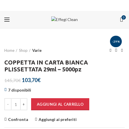
PROMOZIONI
0
-29%
Home
Shop
Varie
COPPETTA IN CARTA BIANCA
PLISSETTATA 29ml – 5000pz
Il
Il
103,70
€
145,70
€
prezzo
prezzo
7 disponibili
originale
attuale
era:
è:
Quantità
145,70€.
103,70€.
AGGIUNGI AL CARRELLO
Confronta
Aggiungi ai preferiti