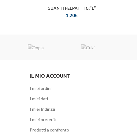
S
GUANTI FELPATI TG.”L”
 originale
l prezzo
1,20
€
2,50€.
tuale è:
6,00€.
IL MIO ACCOUNT
I miei ordini
I miei dati
I miei Indirizzi
I miei preferiti
Prodotti a confronto