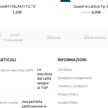
-52%
UANTI FELPATI TG.”S”
Guanti in Lattice Tg. 
1,20
€
6,00
Il prezzo
€
I
12,50
€
era: 1
at
SOLD
OUT
HOT
ARTICOLI
INFORMAZIONI
La
Chi Siamo
macchina
Spedizioni e pagamenti
del caffè
sempre
Termini e condizioni
al TOP
Privacy Policy
Una perfetta
Cookie Policy
sanificazione in