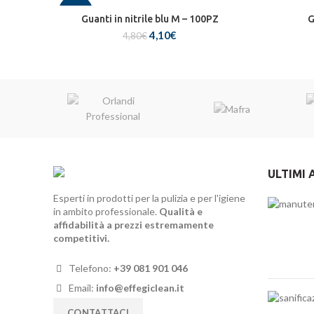
-15%
Guanti in nitrile blu M – 100PZ
G
4,10
Il prezzo originale
€
Il prezzo
4,80
€
era: 4,80€.
attuale è:
4,10€.
ULTIMI 
Esperti in prodotti per la pulizia e per l'igiene
in ambito professionale.
Qualità e
affidabilità a prezzi estremamente
competitivi.
Telefono:
+39 081 901 046
Email:
info@effegiclean.it
CONTATTACI