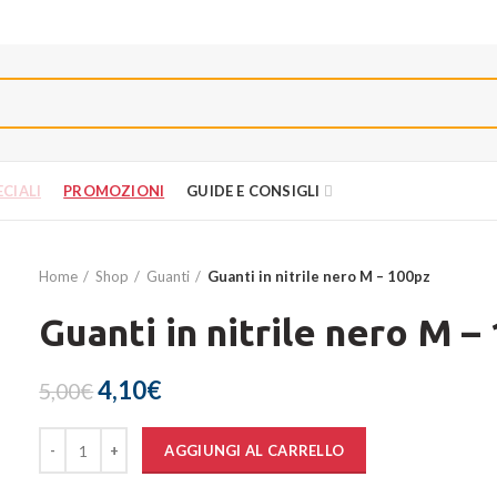
PROMOZIONI
CIALI
PROMOZIONI
GUIDE E CONSIGLI
Home
Shop
Guanti
Guanti in nitrile nero M – 100pz
Guanti in nitrile nero M –
Il prezzo originale era: 5,00€.
4,10
€
Il prezzo attuale è: 4,10€.
5,00
€
Quantità
AGGIUNGI AL CARRELLO