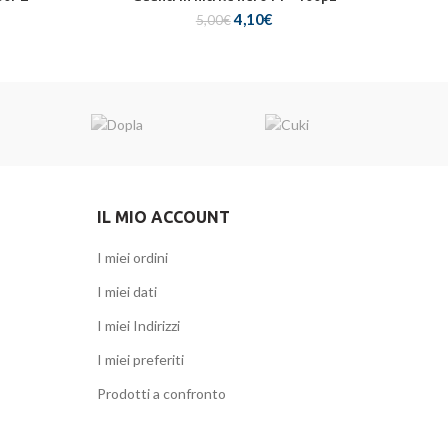
Il
Il
4,10
€
5,00
€
zo
prezzo
prezzo
ale
originale
attuale
era:
è:
€.
5,00€.
4,10€.
IL MIO ACCOUNT
I miei ordini
I miei dati
I miei Indirizzi
I miei preferiti
Prodotti a confronto