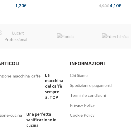
Il
Il
1,20
€
4,10
€
4,90
€
prezzo
prez
originale
attu
era:
è:
4,90€.
4,10
ARTICOLI
INFORMAZIONI
La
Chi Siamo
macchina
Spedizioni e pagamenti
del caffè
sempre
Termini e condizioni
al TOP
Privacy Policy
Una perfetta
Cookie Policy
sanificazione in
cucina