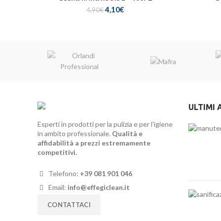
Il
Il
4,10
€
4,90
€
prezzo
prezzo
originale
attuale
era:
è:
4,90€.
4,10€.
ULTIMI 
Esperti in prodotti per la pulizia e per l'igiene
in ambito professionale.
Qualità e
affidabilità a prezzi estremamente
competitivi.
Telefono:
+39 081 901 046
Email:
info@effegiclean.it
CONTATTACI