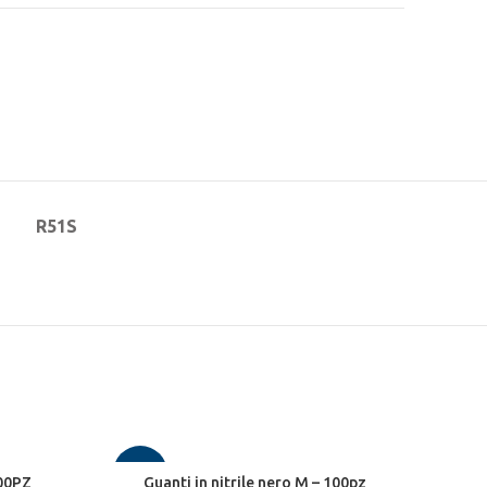
R51S
-18%
100PZ
Guanti in nitrile nero M – 100pz