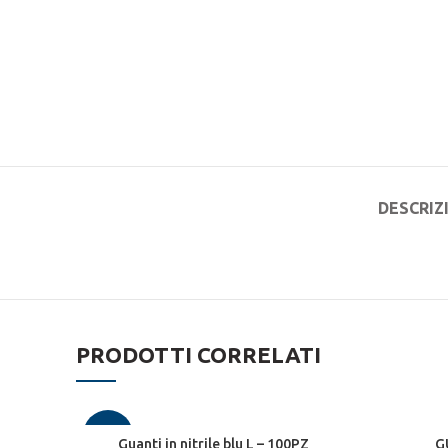
DESCRIZ
PRODOTTI CORRELATI
-16%
Guanti in nitrile blu L – 100PZ
G