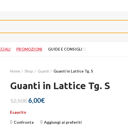
PROMOZIONI
CIALI
PROMOZIONI
GUIDE E CONSIGLI
Home
Shop
Guanti
Guanti in Lattice Tg. S
Guanti in Lattice Tg. S
Il
Il
6,00
€
12,50
€
prezzo
prezzo
Esaurito
originale
attuale
era:
è:
Confronta
Aggiungi ai preferiti