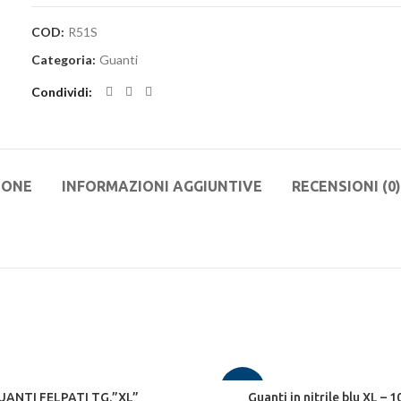
12,50€.
6,00€.
COD:
R51S
Categoria:
Guanti
Condividi
IONE
INFORMAZIONI AGGIUNTIVE
RECENSIONI (0)
-16%
UANTI FELPATI TG.”XL”
Guanti in nitrile blu XL – 