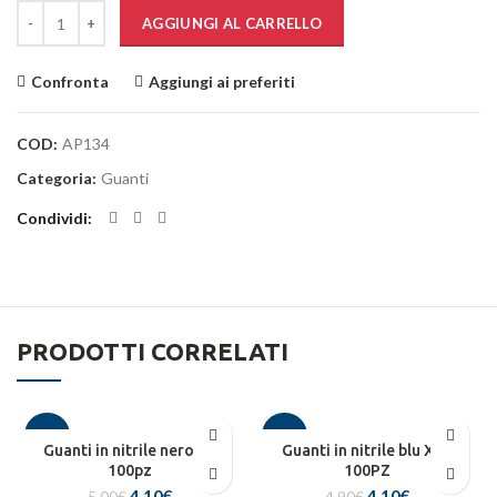
Quantità
AGGIUNGI AL CARRELLO
Confronta
Aggiungi ai preferiti
COD:
AP134
Categoria:
Guanti
Condividi
PRODOTTI CORRELATI
-18%
-16%
Guanti in nitrile nero L –
Guanti in nitrile blu XL –
100pz
100PZ
Il
Il
Il
Il
4,10
€
4,10
€