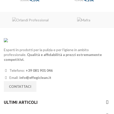
5,00
€
4,90
€
prezzo
prezzo
prezzo
prezzo
originale
attuale
originale
attuale
era:
è:
era:
è:
5,00€.
4,10€.
4,90€.
4,10€.
Esperti in prodotti per la pulizia e per l'igiene in ambito
professionale.
Qualità e affidabilità a prezzi estremamente
competitivi.
Telefono:
+39 081 901 046
Email:
info@effegiclean.it
CONTATTACI
ULTIMI ARTICOLI