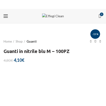
PROMOZIONI
0
-15%
Home
Shop
Guanti
Guanti in nitrile blu M – 100PZ
Il
Il
4,10
€
4,80
€
prezzo
prezzo
originale
attuale
era:
è:
4,80€.
4,10€.