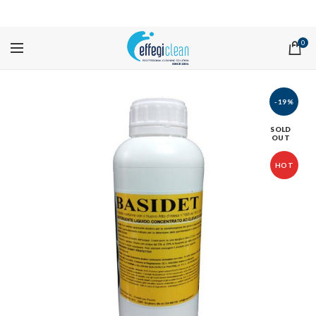
PROMOZIONI
0
-19%
SOLD
OUT
HOT