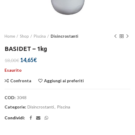
Home
Shop
Piscina
Disincrostanti
BASIDET – 1kg
Il
Il
14,65
€
18,00
€
prezzo
prezzo
Esaurito
originale
attuale
era:
è:
Confronta
Aggiungi ai preferiti
18,00€.
14,65€.
COD:
3048
Categorie:
Disincrostanti
,
Piscina
Condividi